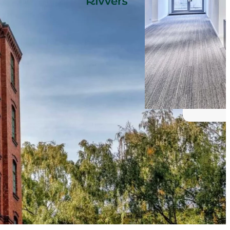
Coworking
COCO -
Coworking nutzt
den KIWI Knauf
Classic und die
API von KIWI und
Cobot