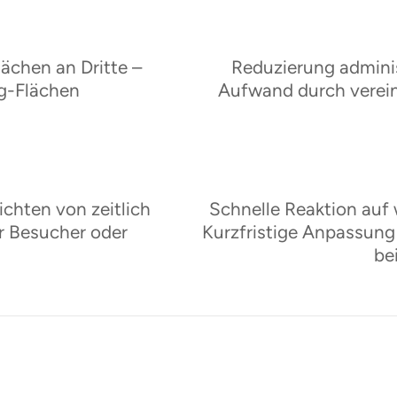
ächen an Dritte –
Reduzierung adminis
ng-Flächen
Aufwand durch verein
chten von zeitlich
Schnelle Reaktion auf
r Besucher oder
Kurzfristige Anpassun
be