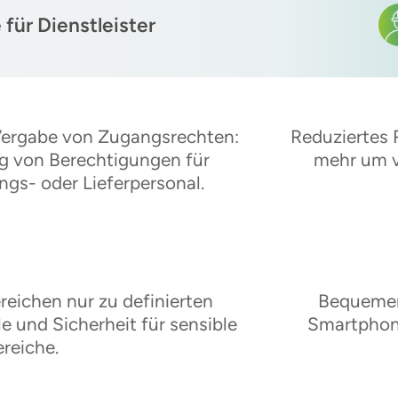
 für Dienstleister
Vergabe von Zugangsrechten:
Reduziertes 
g von Berechtigungen für
mehr um v
ngs- oder Lieferpersonal.
eichen nur zu definierten
Bequemer
le und Sicherheit für sensible
Smartphone
ereiche.