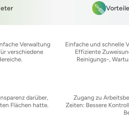
ieter
Vorteile
Einfache Verwaltung
Einfache und schnelle 
ür verschiedene
Effiziente Zuweisun
Bereiche.
Reinigungs-, Wartu
ransparenz darüber,
Zugang zu Arbeitsber
en Flächen hatte.
Zeiten: Bessere Kontrol
B