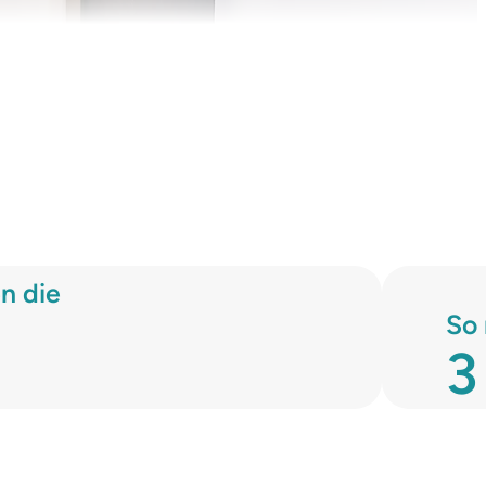
n die
So 
3