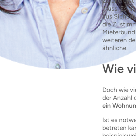
Zu allerers
muss. Es is
aus Sicherhe
die Zustimm
Mieterbund 
weiteren de
ähnliche.
Wie v
Doch wie vi
der Anzahl 
ein Wohnun
Ist es notw
betreten ka
beispielswe