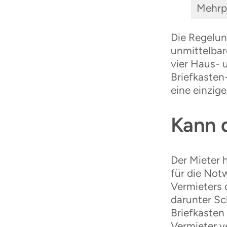
Mehrp
Die Regelun
unmittelbar
vier Haus- 
Briefkasten
eine einzig
Kann d
Der Mieter 
für die Not
Vermieters 
darunter Sc
Briefkasten
Vermieter v