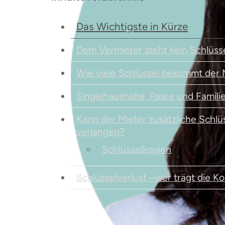
Das Wichtigste in Kürze
Dem Vermieter steht kein Schlüss
Wie viele Schlüssel bekommt der 
Singlehaushalte, Paare und Famili
Kann der Mieter zusätzliche Schlü
verlangen?
Schlüsselkopien
Schlüsselverlust –wer trägt die K