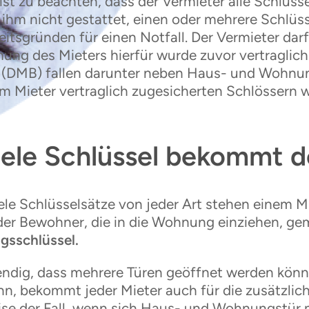
t ist zu beachten, dass der Vermieter alle Schlü
t ihm nicht gestattet, einen oder mehrere Schlüs
itsgründen für einen Notfall. Der Vermieter darf
ung des Mieters hierfür wurde zuvor vertraglic
(DMB) fallen darunter neben Haus- und Wohnung
m Mieter vertraglich zugesicherten Schlössern wi
iele Schlüssel bekommt d
ele Schlüsselsätze von jeder Art stehen einem M
der Bewohner, die in die Wohnung einziehen, g
gsschlüssel.
endig, dass mehrere Türen geöffnet werden kön
nn, bekommt jeder Mieter auch für die zusätzliche
ise der Fall, wenn sich Haus- und Wohnungstür 