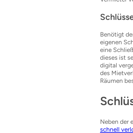
Schlüss
Benötigt de
eigenen Sch
eine Schlie
dieses ist s
digital ver
des Mietverh
Räumen besi
Schlüs
Neben der e
schnell ver