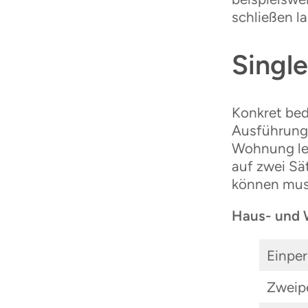
schließen l
Single
Konkret bed
Ausführunge
Wohnung leb
auf zwei Sät
können mus
Haus- und 
Einpe
Zweip