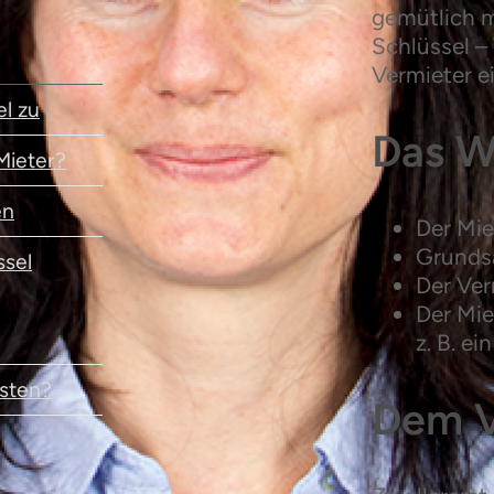
gemütlich m
Schlüssel –
Vermieter e
el zu
Das W
Mieter?
en
Der Mie
Grundsä
ssel
Der Ver
Der Mie
z. B. e
osten?
Dem V