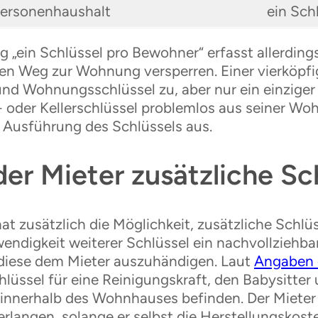
ersonenhaushalt
ein Sch
g „ein Schlüssel pro Bewohner“ erfasst allerdings
en Weg zur Wohnung versperren. Einer vierköpfi
und Wohnungsschlüssel zu, aber nur ein einziger 
- oder Kellerschlüssel problemlos aus seiner Wo
e Ausführung des Schlüssels aus.
er Mieter zusätzliche Sc
hat zusätzlich die Möglichkeit, zusätzliche Schlü
wendigkeit weiterer Schlüssel ein nachvollziehba
diese dem Mieter auszuhändigen. Laut
Angaben 
hlüssel für eine Reinigungskraft, den Babysitter
 innerhalb des Wohnhauses befinden. Der Mieter
erlangen, solange er selbst die Herstellungskoste