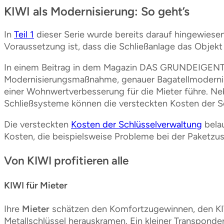
KIWI als Modernisierung: So geht’s
In
Teil 1
dieser Serie wurde bereits darauf hingewiese
Voraussetzung ist, dass die Schließanlage das Objekt
In einem Beitrag in dem Magazin DAS GRUNDEIGENTUM 
Modernisierungsmaßnahme, genauer Bagatellmodernisier
einer Wohnwertverbesserung für die Mieter führe. Nebe
Schließsysteme können die versteckten Kosten der S
Die versteckten
Kosten der Schlüsselverwaltung
belau
Kosten, die beispielsweise Probleme bei der Paketzus
Von KIWI profitieren alle
KIWI für Mieter
Ihre
Mieter
schätzen den Komfortzugewinnen, den KIWI 
Metallschlüssel herauskramen. Ein kleiner Transponder